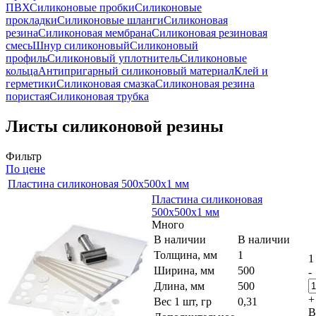
ПВХ
Силиконовые пробки
Силиконовые
прокладки
Силиконовые шланги
Силиконовая
резина
Силиконовая мембрана
Силиконовая резиновая
смесь
Шнур силиконовый
Силиконовый
профиль
Силиконовый уплотнитель
Силиконовые
кольца
Антипригарный силиконовый материал
Клей и
герметики
Силиконовая смазка
Силиконовая резина
пористая
Силиконовая трубка
Листы силиконовой резины
Фильтр
По цене
Пластина силиконовая 500x500x1 мм
Пластина силиконовая
500x500x1 мм
Много
В наличии
В наличии
Толщина, мм
1
1
Ширина, мм
500
-
Длина, мм
500
+
Вес 1 шт, гр
0,31
В