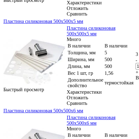
Быстрый просмотр
Характеристики
Отложить
Сравнить
Пластина силиконовая 500x500x5 мм
Пластина силиконовая
500x500x5 мм
Много
В наличии
В наличии
Толщина, мм
5
3
Ширина, мм
500
-
Длина, мм
500
+
Вес 1 шт, гр
1,56
В
Дополнительное
термостойкая
свойство
Быстрый просмотр
Характеристики
Отложить
Сравнить
Пластина силиконовая 500x500x6 мм
Пластина силиконовая
500x500x6 мм
Много
В наличии
В наличии