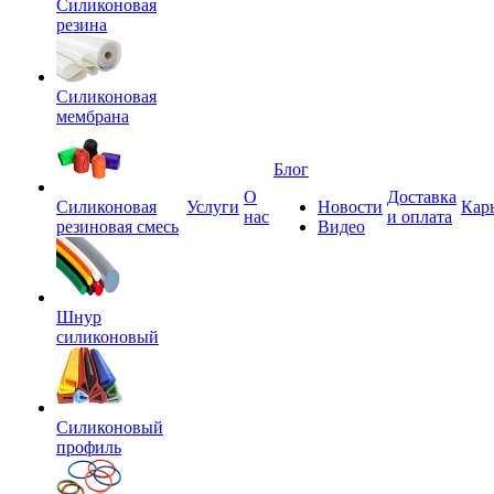
Силиконовая
резина
Силиконовая
мембрана
Блог
О
Доставка
Силиконовая
Услуги
Новости
Кар
нас
и оплата
резиновая смесь
Видео
Шнур
силиконовый
Силиконовый
профиль