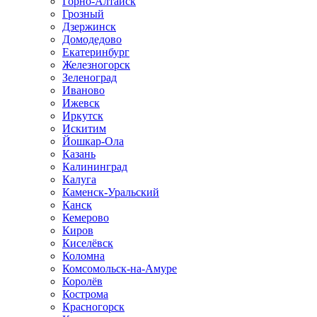
Горно-Алтайск
Грозный
Дзержинск
Домодедово
Екатеринбург
Железногорск
Зеленоград
Иваново
Ижевск
Иркутск
Искитим
Йошкар-Ола
Казань
Калининград
Калуга
Каменск-Уральский
Канск
Кемерово
Киров
Киселёвск
Коломна
Комсомольск-на-Амуре
Королёв
Кострома
Красногорск