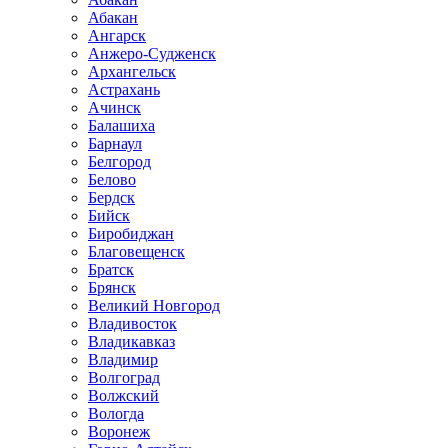
Абакан
Ангарск
Анжеро-Судженск
Архангельск
Астрахань
Ачинск
Балашиха
Барнаул
Белгород
Белово
Бердск
Бийск
Биробиджан
Благовещенск
Братск
Брянск
Великий Новгород
Владивосток
Владикавказ
Владимир
Волгоград
Волжский
Вологда
Воронеж