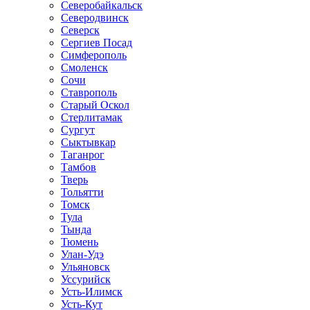
Северобайкальск
Северодвинск
Северск
Сергиев Посад
Симферополь
Смоленск
Сочи
Ставрополь
Старый Оскол
Стерлитамак
Сургут
Сыктывкар
Таганрог
Тамбов
Тверь
Тольятти
Томск
Тула
Тында
Тюмень
Улан-Удэ
Ульяновск
Уссурийск
Усть-Илимск
Усть-Кут