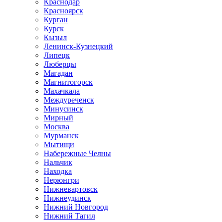
Краснодар
Красноярск
Курган
Курск
Кызыл
Ленинск-Кузнецкий
Липецк
Люберцы
Магадан
Магнитогорск
Махачкала
Междуреченск
Минусинск
Мирный
Москва
Мурманск
Мытищи
Набережные Челны
Нальчик
Находка
Нерюнгри
Нижневартовск
Нижнеудинск
Нижний Новгород
Нижний Тагил