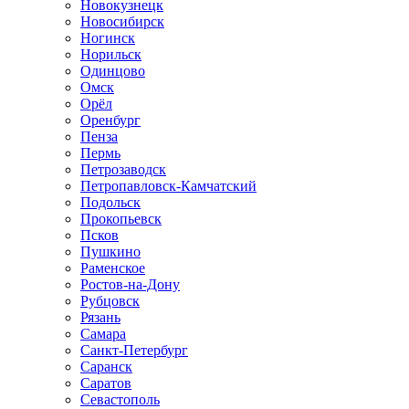
Новокузнецк
Новосибирск
Ногинск
Норильск
Одинцово
Омск
Орёл
Оренбург
Пенза
Пермь
Петрозаводск
Петропавловск-Камчатский
Подольск
Прокопьевск
Псков
Пушкино
Раменское
Ростов-на-Дону
Рубцовск
Рязань
Самара
Санкт-Петербург
Саранск
Саратов
Севастополь