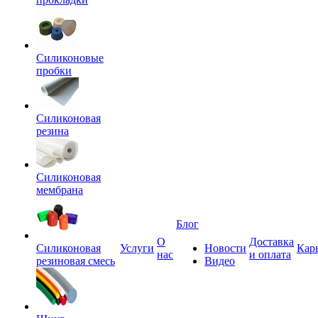
Силиконовые
пробки
Силиконовая
резина
Силиконовая
мембрана
Блог
О
Доставка
Силиконовая
Услуги
Новости
Кар
нас
и оплата
резиновая смесь
Видео